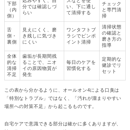
込みやすく、自
スなどを使
下部
チェック
分では確認しづ
い、下に通し
（内
と専門清
らい
て清掃する
側）
掃
清掃状態
舌
見えにくく、磨
ワンタフトブ
の確認と
側・
き残しに気づき
ラシでピンポ
磨き方の
裏側
にくい
イント清掃
指導
全体
歯垢が長期間残
定期的な
的な
ることで、ニオ
毎日のケアを
健診でリ
清掃
イの原因物質が
習慣化する
セット
不足
発生
この表から分かるように、オールオン4による口臭は
「特別なトラブル」ではなく、「汚れが溜まりやすい
場所への対策不足」から起こるものです。
自宅ケアで意識できる部分は確かに多くありますが、