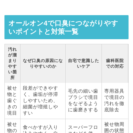
オールオン4で口臭につながりやす
いポイントと対策一覧
汚れ
が溜
まり
なぜ口臭の原因にな
自宅で意識した
歯科医院
やす
りやすいのか
いケア
での対応
い箇
所
被せ
段差ができやす
毛先の細い歯
専用器具
物と
く、歯垢が停滞
ブラシで境目
で境目の
歯ぐ
しやすいため、
をなぞるよう
汚れを徹
きの
細菌が増殖しや
に歯磨きする
底除去
境目
すい
被せ
被せ物周
食べかすが入り
スーパーフロ
物の
囲の状態