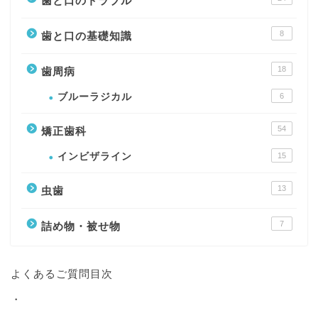
歯と口のトラブル
8
歯と口の基礎知識
18
歯周病
ブルーラジカル
6
54
矯正歯科
インビザライン
15
13
虫歯
7
詰め物・被せ物
よくあるご質問目次
・