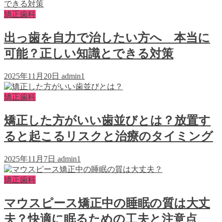
矯正歯科
出っ歯を自力で治したい方へ 本当に
可能？正しい知識とできる対策
2025年11月20日
admin1
矯正歯科
矯正した方がいい歯並びとは？放置す
ると起こるリスクと治療のタイミング
2025年11月7日
admin1
矯正歯科
マウスピース矯正中の睡眠の質は大丈
夫？快適に眠るための工夫と注意点