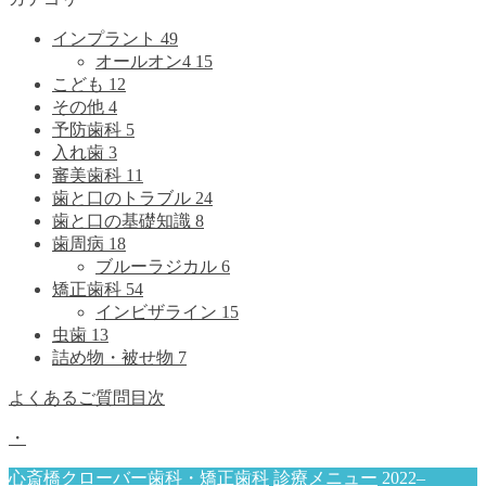
インプラント
49
オールオン4
15
こども
12
その他
4
予防歯科
5
入れ歯
3
審美歯科
11
歯と口のトラブル
24
歯と口の基礎知識
8
歯周病
18
ブルーラジカル
6
矯正歯科
54
インビザライン
15
虫歯
13
詰め物・被せ物
7
よくあるご質問目次
・
心斎橋クローバー歯科・矯正歯科
診療メニュー
2022–