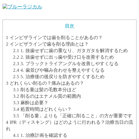
目次
1
インビザラインでは歯を削ることがあるの？
2
インビザラインで歯を削る理由とは？
2.1
1. 抜歯せずに歯の重なり、ガタガタを解消するため
2.2
2. 抜歯せずに出っ歯や受け口を改善するため
2.3
3. ブラックトライアングルを改善しやすくなる
2.4
4. 歯並びや噛み合わせを整えやすくなる
2.5
5. 治療後の後戻りを防ぎやすくするため
3
どれくらい削るの？痛みはあるの？
3.1
削る量は髪の毛数本分ほど
3.2
削るのはエナメル質の範囲内
3.3
麻酔は必要？
3.4
処置時間はどれくらい？
3.5
「削る量」よりも「正確に削ること」の方が重要です
4
IPR（ディスキング）はどのように行われる？治療当日の流
れ
4.1
1. 治療計画を確認する