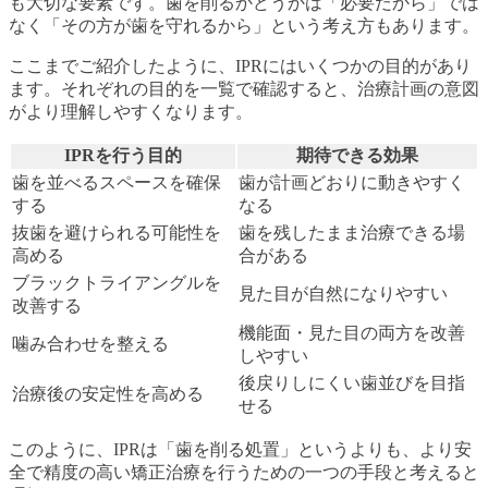
も大切な要素です。歯を削るかどうかは「必要だから」では
なく「その方が歯を守れるから」という考え方もあります。
ここまでご紹介したように、IPRにはいくつかの目的があり
ます。それぞれの目的を一覧で確認すると、治療計画の意図
がより理解しやすくなります。
IPRを行う目的
期待できる効果
歯を並べるスペースを確保
歯が計画どおりに動きやすく
する
なる
抜歯を避けられる可能性を
歯を残したまま治療できる場
高める
合がある
ブラックトライアングルを
見た目が自然になりやすい
改善する
機能面・見た目の両方を改善
噛み合わせを整える
しやすい
後戻りしにくい歯並びを目指
治療後の安定性を高める
せる
このように、IPRは「歯を削る処置」というよりも、より安
全で精度の高い矯正治療を行うための一つの手段と考えると