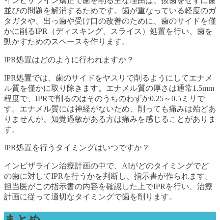
インビザライン矯正で歯を削る主な理由は、抜歯をせずに歯
並びの問題を解消するためです。歯が重なっている軽度のガ
タガタや、出っ歯や受け口の改善のために、歯のサイドを僅
かに削るIPR（ディスキング、スライス）処置を行い、歯を
動かすためのスペースを作ります。
IPR処置はどのように行われますか？
IPR処置では、歯のサイドをヤスリで削るようにしてエナメ
ル質を僅かに取り除きます。エナメル質の厚さは通常1.5mm
程度で、IPRで削るのはそのうちのわずか0.25～0.5ミリで
す。エナメル質には神経がないため、削っても痛みは殆どあ
りませんが、知覚過敏がある方は痛みを感じることがありま
す。
IPR処置を行うタイミングはいつですか？
インビザライン治療計画の中で、AIがどのタイミングでど
の歯に対してIPRを行うかを判断し、指示書が作られます。
担当医がこの指示書の内容を確認した上でIPRを行い、治療
計画に従って適切なタイミングで歯を削ります。
まとめ