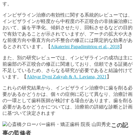
す。
インビザライン治療の有効性に関する系統的レビューでは、
インビザラインが軽度から中程度の不正咬合の非抜歯治療に
おいて、歯を平準化、傾斜させたり、回転させるなどの目的
で有効であることが示されていますが、アーチの拡大や大き
な前後方向や垂直方向の不整合の修正には限定的な効果があ
るとされています。【
Aikaterini Papadimitriou et al., 2018
】
また、別の研究レビューでは、インビザラインの成功は主に
前歯部の不正咬合の修正に関連しており、信頼できる証拠が
不足しているため、さらなる研究が必要であると結論付けて
います。【
Akhyar Dyni Zakyah & A. Laviana, 2021
】
これらの研究結果から、インビザライン治療中に歯を削る必
要があるかどうかは、個々の症例に応じて異なり、治療計画
の一環として歯科医師が検討する場合があります。歯を削る
必要があるかどうかについては、治療前の詳細な診断と計画
に基づいて決定されます
この記
事の監修者