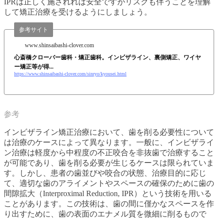
IPRは正しく施されれば安全ですがリスクも伴うことを理解
して矯正治療を受けるようにしましょう。
参考サイト
www.shinsaibashi-clover.com
心斎橋クローバー歯科・矯正歯科。インビザライン、裏側矯正、ワイヤ
ー矯正等が得...
https://www.shinsaibashi-clover.com/sinryo/kyousei.html
インビザライン矯正治療において、歯を削る必要性について
は治療のケースによって異なります。一般に、インビザライ
ン治療は軽度から中程度の不正咬合を非抜歯で治療すること
が可能であり、歯を削る必要が生じるケースは限られていま
す。しかし、患者の歯並びや咬合の状態、治療目的に応じ
て、適切な歯のアライメントやスペースの確保のために歯の
間隙拡大（Interproximal Reduction, IPR）という技術を用いる
ことがあります。この技術は、歯の間に僅かなスペースを作
り出すために、歯の表面のエナメル質を微細に削るもので