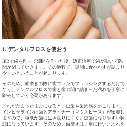
1. デンタルフロスを使おう
IPRで歯を削って隙間を作った後、矯正治療で歯が動いて隙
間が閉じていきます。その過程で、隙間に食べかすが詰まり
やすいということが起こります。
そのため、歯磨きの際に歯ブラシでブラッシングするだけで
なく、デンタルフロスで歯と歯の間に詰まった汚れを丁寧に
除去していく必要があります。
汚れがたまったままになると、虫歯や歯周病を起こします。
インビザラインは歯とアライナー（マウスピース）が密着し
ますので、唾液が歯に生き渡りにくく、虫歯になりやすい状
態になっています。そのため、歯磨きは丁寧に行い、汚れを