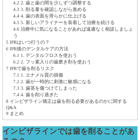
4.2
2. 歯と歯の間を少しずつ調整する
4.3
3. 削る量を確認しながら進める
4.4
4. 歯の表面を滑らかに仕上げる
4.5
5. 新しいアライナーを装着して治療を続ける
4.6
治療中に気になることがあれば遠慮なく相談しましょ
う
5
IPRはいつ行うの？
6
IPR後のデンタルケアの方法
6.1
1. デンタルフロスを使おう
6.2
2. フッ素入りの歯磨き剤を使おう
7
IPRで歯を削るリスク
7.1
1. エナメル質の損傷
7.2
2. 歯が一時的に刺激に敏感になる
7.3
3. 歯茎を傷つけてしまった
7.4
4. 歯を削り過ぎた
8
インビザライン矯正は歯を削る必要があるのかに関する
Q&A
9
まとめ
インビザラインでは歯を削ることがあ