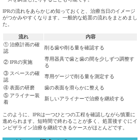
IPRの流れをあらかじめ知っておくと、治療当日のイメージ
がつかみやすくなります。一般的な処置の流れをまとめまし
た。
流れ
内容
① 治療計画の確
削る歯や削る量を確認する
認
専用器具で歯と歯の間を少しずつ調整す
② IPRの実施
る
③ スペースの確
専用ゲージで削る量を測定する
認
④ 表面の研磨
歯の表面を滑らかに整える
⑤ アライナー装
新しいアライナーで治療を継続する
着
このように、IPRは一つひとつの工程を確認しながら慎重に
進められます。短時間で終わることが多く、処置後すぐにイ
ンビザライン治療を継続できるケースがほとんどです。