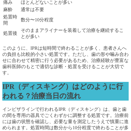
痛み
ほとんどないことが多い
麻酔
通常は不要
処置時
数分〜10分程度
間
そのままアライナーを装着して治療を継続するこ
処置後
とが多い
このように、IPRは短時間で終わることが多く、患者さんへ
の負担も比較的小さい処置です。ただし、歯の形や噛み合わ
せに合わせて精密に行う必要があるため、治療経験が豊富な
歯科医師のもとで適切な診断・処置を受けることが大切で
す。
IPR（ディスキング）はどのように行
われる？治療当日の流れ
インビザラインで行われるIPR（ディスキング）は、歯と歯
の間を専用の器具でごくわずかに調整する処置です。治療前
には歯の状態を確認し、必要な量を測定したうえで慎重に進
められます。処置時間は数分から10分程度で終わることが多