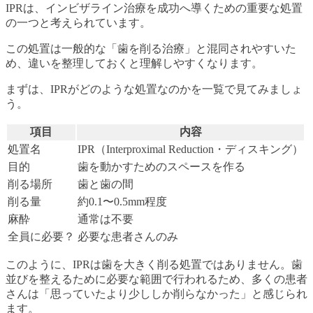
IPRは、インビザライン治療を成功へ導くための重要な処置
の一つと考えられています。
この処置は一般的な「歯を削る治療」と混同されやすいた
め、違いを整理しておくと理解しやすくなります。
まずは、IPRがどのような処置なのかを一覧で見てみましょ
う。
項目
内容
処置名
IPR（Interproximal Reduction・ディスキング）
目的
歯を動かすためのスペースを作る
削る場所
歯と歯の間
削る量
約0.1〜0.5mm程度
麻酔
通常は不要
全員に必要？
必要な患者さんのみ
このように、IPRは歯を大きく削る処置ではありません。歯
並びを整えるために必要な範囲で行われるため、多くの患者
さんは「思っていたより少ししか削らなかった」と感じられ
ます。