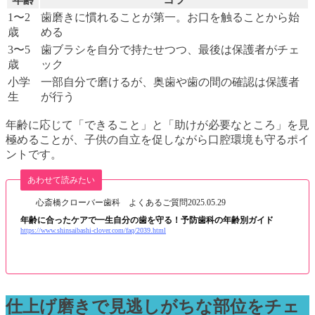
1〜2
歯磨きに慣れることが第一。お口を触ることから始
歳
める
3〜5
歯ブラシを自分で持たせつつ、最後は保護者がチェ
歳
ック
小学
一部自分で磨けるが、奥歯や歯の間の確認は保護者
生
が行う
年齢に応じて「できること」と「助けが必要なところ」を見
極めることが、子供の自立を促しながら口腔環境も守るポイ
ントです。
あわせて読みたい
心斎橋クローバー歯科 よくあるご質問
2025.05.29
年齢に合ったケアで一生自分の歯を守る！予防歯科の年齢別ガイド
https://www.shinsaibashi-clover.com/faq/2039.html
仕上げ磨きで見逃しがちな部位をチェ