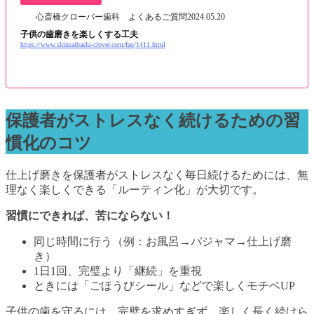
心斎橋クローバー歯科 よくあるご質問
2024.05.20
子供の歯磨きを楽しくする工夫
https://www.shinsaibashi-clover.com/faq/1411.html
保護者がストレスなく続けるための習
慣化のコツ
仕上げ磨きを保護者がストレスなく毎日続けるためには、無
理なく楽しくできる「ルーティン化」が大切です。
習慣にできれば、苦にならない！
同じ時間に行う（例：お風呂→パジャマ→仕上げ磨
き）
1日1回、完璧より「継続」を重視
ときには「ごほうびシール」などで楽しくモチベUP
子供の歯を守るには、完璧を求めすぎず、楽しく長く続けら