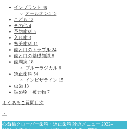
インプラント
49
オールオン4
15
こども
12
その他
4
予防歯科
5
入れ歯
3
審美歯科
11
歯と口のトラブル
24
歯と口の基礎知識
8
歯周病
18
ブルーラジカル
6
矯正歯科
54
インビザライン
15
虫歯
13
詰め物・被せ物
7
よくあるご質問目次
・
心斎橋クローバー歯科・矯正歯科
診療メニュー
2022–