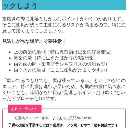
ックしよう
歯磨きの際に見落としがちなポイントがいくつかあります。
そこに歯垢が残って虫歯になるリスクが高まるので、特に注
意して磨くようにしましょう。
見逃しがちな場所こそ要注意！
上の前歯の裏側（特に乳前歯は虫歯の好発部位）
奥歯の溝（特に生えたばかりの6歳臼歯）
歯と歯の間（歯間ブラシやフロスの併用も◎）
歯ぐきとの境目（ここに歯垢がたまりやすい）
「磨いてるつもりでも、実は残っている…」というのがこの
エリア。特に乳歯は進行が早いため、初期の虫歯に気づきに
くいことも。時間がない日は“見逃しポイントだけ磨く”とい
ったアプローチもOKです。
あわせて読みたい
心斎橋クローバー歯科 よくあるご質問
2022.05.02
子供の虫歯を予防するには？歯磨き・フッ素・おやつ・歯科健診のポイ