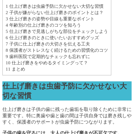
1
仕上げ磨きは虫歯予防に欠かせない大切な習慣
2
子供が嫌がらない仕上げ磨きのポイントとは？
3
仕上げ磨きの姿勢や目線も重要なポイント
4
年齢別の仕上げ磨きのコツを知ろう
5
仕上げ磨きで見逃しがちな部位をチェックしよう
6
仕上げ磨きのときに使いたいおすすめグッズ
7
子供に仕上げ磨きの大切さを伝える工夫
8
保護者がストレスなく続けるための習慣化のコツ
9
歯科医院で定期的なチェックも忘れずに
10
仕上げ磨きをやめるタイミングって？
11
まとめ
仕上げ磨きは虫歯予防に欠かせない大
切な習慣
仕上げ磨きは子供の歯に残った歯垢を取り除くために非常に
重要です。特に奥歯や歯と歯の間は子供自身では磨き残しや
すく、保護者のサポートが虫歯予防につながります。
子供の歯を守るには、大人の仕上げ磨きが不可欠です。