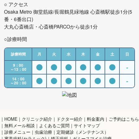
○ アクセス
Osaka Metro 御堂筋線/長堀鶴見緑地線 心斎橋駅徒歩1分(5
番・6番出口)
大丸心斎橋店・心斎橋PARCOから徒歩1分
○診療時間
診療時間
月
火
水
木
金
土
日
9：00
-
●
●
●
●
●
●
～13：00
14：00
-
●
●
●
●
●
●
～20：00
HOME
クリニック紹介
ドクター紹介
料金案内
ご予約はこちら
無料メール相談
よくあるご質問
サイトマップ
診療メニュー
虫歯治療
定期健診（メンテナンス）
審美歯科(セラミック)
矯正歯科
ガミースマイル治療